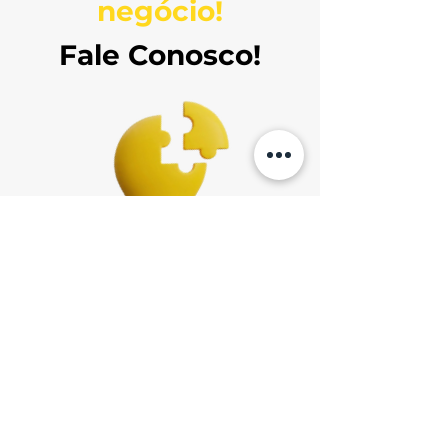
negócio!
Fale Conosco!
+55 (11) 94572-3356
contato@maisqueempreender.com.br